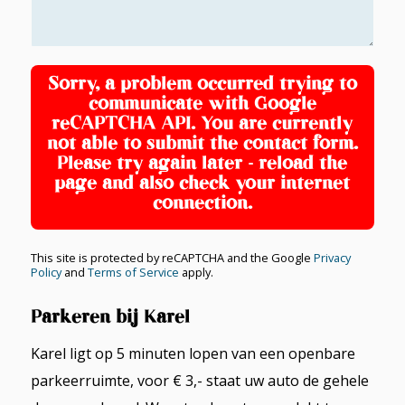
Sorry, a problem occurred trying to
communicate with Google
reCAPTCHA API. You are currently
not able to submit the contact form.
Please try again later - reload the
page and also check your internet
connection.
This site is protected by reCAPTCHA and the Google
Privacy
Policy
and
Terms of Service
apply.
Parkeren bij Karel
Karel ligt op 5 minuten lopen van een openbare
parkeerruimte, voor € 3,- staat uw auto de gehele