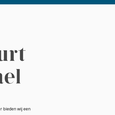
urt
el
r bieden wij een