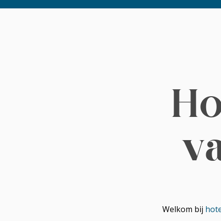
Ho
v
Welkom bij
hote