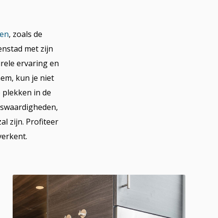
den
, zoals de
enstad met zijn
rele ervaring en
em, kun je niet
 plekken in de
enswaardigheden,
l zijn. Profiteer
verkent.