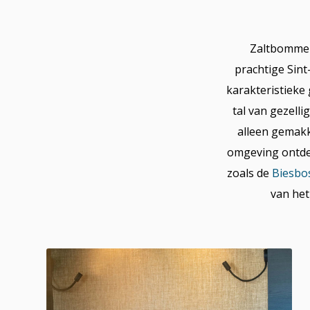
Zaltbommel 
prachtige Sint
karakteristieke
tal van gezell
alleen gemakk
omgeving ontdek
zoals de
Biesbo
van het