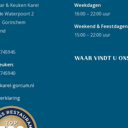
Bar & Keuken Karel
Weekdagen
de Waterpoort 2
16:00 – 22:00 uur
S Gorinchem
Weekend & Feestdagen
and
15:00 – 22:00 uur
-745945
WAAR VINDT U ON
euken:
-745940
karel-gorcum.nl
verklaring